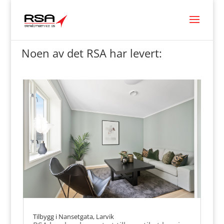
Noen av det RSA har levert:
Tilbygg i Nansetgata, Larvik