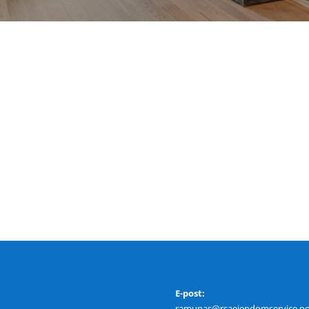
E-post:
ramunas@rsaeiendomservice.n