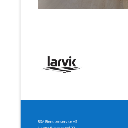
RSA Eiendomservice AS
Hanna Winsnes vei 23