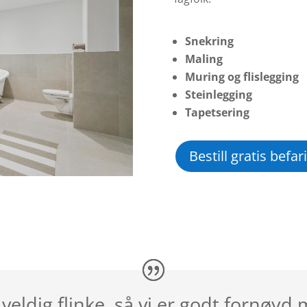
Snekring
Maling
Muring og flislegging
Steinlegging
Tapetsering
Bestill gratis befar
veldig flinke, så vi er godt fornøyd 