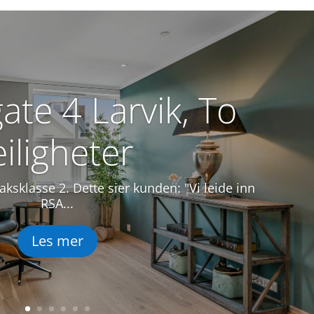
ate 4 Larvik, To
eiligheter
iltaksklasse 2. Dette sier kunden: "Vi leide inn
RSA...
Les mer