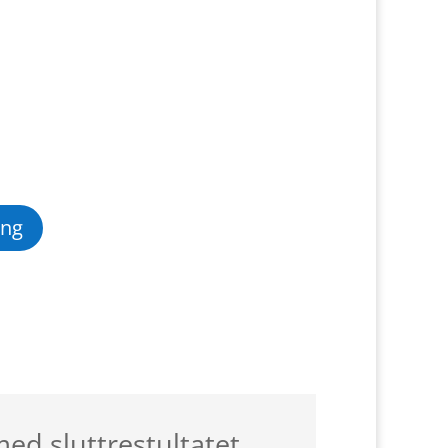
ing
med sluttrestultatet.